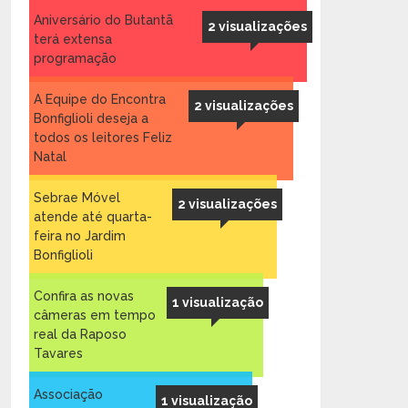
Aniversário do Butantã
2 visualizações
terá extensa
programação
A Equipe do Encontra
2 visualizações
Bonfiglioli deseja a
todos os leitores Feliz
Natal
Sebrae Móvel
2 visualizações
atende até quarta-
feira no Jardim
Bonfiglioli
Confira as novas
1 visualização
câmeras em tempo
real da Raposo
Tavares
Associação
1 visualização