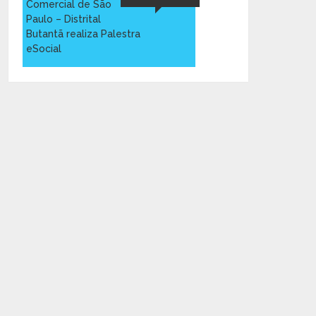
Comercial de São
Paulo – Distrital
Butantã realiza Palestra
eSocial