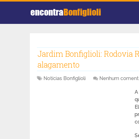
Jardim Bonfiglioli: Rodovia 
alagamento
Notícias Bonfiglioli
Nenhum comentá
A
q
E
p
c
S