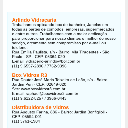
Arlindo Vidraçaria
Trabalhamos aplicando box de banheiro, Janelas em
todas as partes de cômodos, empresas, supermercados
e entre outros. Trabalhamos com a maior dedicação
para proporcionar para nosso clientes o melhor do nosso
serviço, orçamento sem compromisso por e-mail ou
telefone.
Rua Emília Paulista, s/n - Bairro: Vila Tiradentes - São
Paulo - SP - CEP: 05364-020
E-mail: vidraceiro-arlindo@bol.com.br
(11) 9.6557-2896 / 7762-9396
Box Vidros R3
Rua Doutor José Mario Teixeira de Leão, s/n - Bairro:
Jardim Peri - CEP: 02649-020
Site: www.boxvidrosr3.com.br
E-mail: raphael@boxvidrosr3.com.br
(11) 9.6122-8257 / 3966-0443
Distribuidora de Vidros
Rua Augusto Farina, 886 - Bairro: Jardim Bonfiglioli -
CEP: 05594-001
(11) 3761-1904