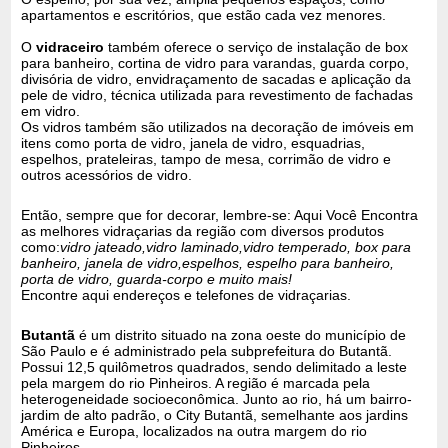
apartamentos e escritórios, que estão cada vez menores.
O
vidraceiro
também oferece o serviço de instalação de box
para banheiro, cortina de vidro para varandas, guarda corpo,
divisória de vidro, envidraçamento de sacadas e aplicação da
pele de vidro, técnica utilizada para revestimento de fachadas
em vidro.
Os vidros também são utilizados na decoração de imóveis em
itens como porta de vidro, janela de vidro, esquadrias,
espelhos, prateleiras, tampo de mesa, corrimão de vidro e
outros acessórios de vidro.
Então, sempre que for decorar, lembre-se: Aqui Você Encontra
as melhores vidraçarias da região com diversos produtos
como:
vidro jateado,vidro laminado,vidro temperado, box para
banheiro, janela de vidro,espelhos, espelho para banheiro,
porta de vidro, guarda-corpo e muito mais!
Encontre aqui endereços e telefones de vidraçarias.
Butantã
é um distrito situado na zona oeste do município de
São Paulo e é administrado pela subprefeitura do Butantã.
Possui 12,5 quilômetros quadrados, sendo delimitado a leste
pela margem do rio Pinheiros. A região é marcada pela
heterogeneidade socioeconômica. Junto ao rio, há um bairro-
jardim de alto padrão, o City Butantã, semelhante aos jardins
América e Europa, localizados na outra margem do rio
Pinheiros.