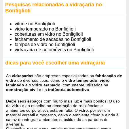
Pesquisas relacionadas a vidraçaria no
Bonfiglioli
vitrine no Bonfiglioli
vidro temperado no Bonfiglioli
coberturas em vidro no Bonfiglioli
fechamento de sacadas no Bonfiglioli
tampos de vidro no Bonfiglioli
vidraçaria de automóveis no Bonfiglioli
dicas para você escolher uma vidraçaria
As
vidraçarias
são empresas especializadas na
fabricação de
vidro
de diversos tipos, como o
vidro temperado
,
vidro
laminado
e o
vidro aramado
, comumente utilizados na
construção civil
e na
indústria automotiva
.
Deixe seus espaços com muito mais luz e mais bonitos! O uso
do vidro e do espelho na decoração de residências e
ambientes corporativos está em alta. O vidro, por ser um
material versátil e moderno, deixa o ambiente
clean
e ainda é
capaz de integrar ambientes substituindo as paredes de
alvenaria.
O espelho, por sua vez, amplia pequenos espaços, como