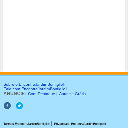
Sobre o EncontraJardimBonfiglioli
Fale com EncontraJardimBonfiglioli
ANUNCIE:
|
Com Destaque
Anuncie Grátis
|
Termos EncontraJardimBonfiglioli
Privacidade EncontraJardimBonfiglioli